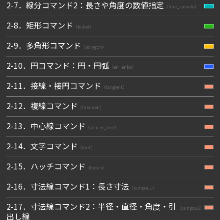
2-7．線分コマンド2：長さや角度の数値指定
（line_kakudo）
2-8．矩形コマンド
（kukei）
2-9．多角形コマンド
（polygon）
2-10．円コマンド：円・円弧
（en_enko）
2-11．接線・接円コマンド
（tangent）
2-12．複線コマンド
（fukusen）
2-13．中心線コマンド
（center_line）
2-14．文字コマンド
（font）
2-15．ハッチコマンド
（hatch）
2-16．寸法線コマンド1：長さ寸法
（sunpou1）
2-17．寸法線コマンド2：半径・直径・角度・引
（sunpou2）
出し線