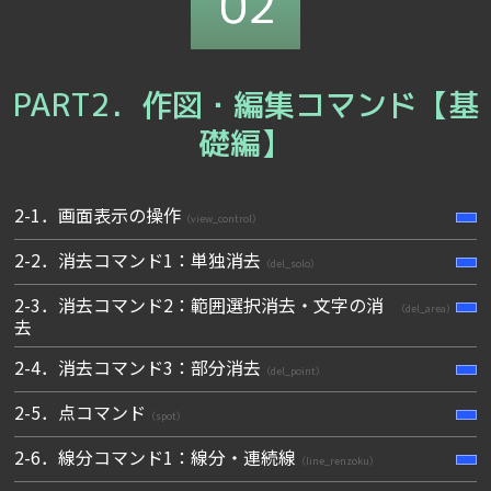
PART2．作図・編集コマンド【基
礎編】
2-1．画面表示の操作
（view_control）
2-2．消去コマンド1：単独消去
（del_solo）
2-3．消去コマンド2：範囲選択消去・文字の消
（del_area）
去
2-4．消去コマンド3：部分消去
（del_point）
2-5．点コマンド
（spot）
2-6．線分コマンド1：線分・連続線
（line_renzoku）