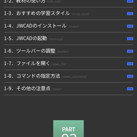
1-2．教材の使い方
（info_text）
1-3．おすすめの学習スタイル
（study-style）
1-4．JWCADのインストール
（install）
1-5．JWCADの起動
（start-app）
1-6．ツールバーの調整
（toolbar）
1-7．ファイルを開く
（open_file）
1-8．コマンドの指定方法
（select_command）
1-9．その他の注意点
（other）